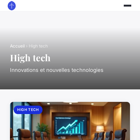
Accueil
› High tech
High tech
Innovations et nouvelles technologies
HIGH TECH